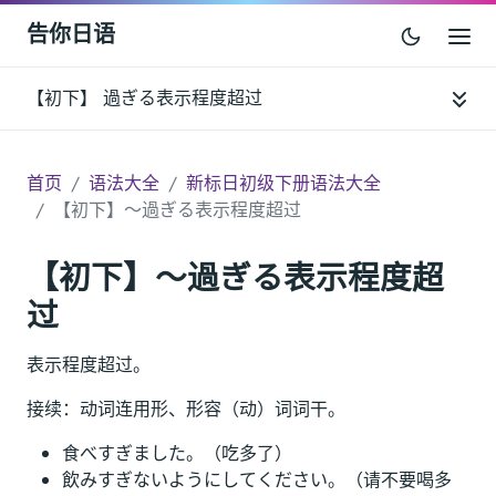
告你日语
【初下】 過ぎる表示程度超过
首页
语法大全
新标日初级下册语法大全
【初下】～過ぎる表示程度超过
【初下】～過ぎる表示程度超
过
表示程度超过。
接续：动词连用形、形容（动）词词干。
食べすぎました。（吃多了）
飲みすぎないようにしてください。（请不要喝多