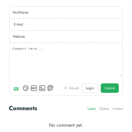
NickName
E-Mail
Website
0
Words
Login
Submit
Comments
Latest
Oldest
Hottest
No comment yet.