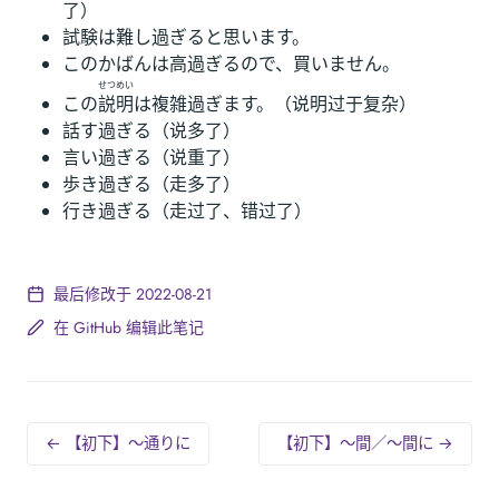
了）
試験は難し過ぎると思います。
このかばんは高過ぎるので、買いません。
せつめい
この
説明
は複雑過ぎます。（说明过于复杂）
話す過ぎる（说多了）
言い過ぎる（说重了）
歩き過ぎる（走多了）
行き過ぎる（走过了、错过了）
最后修改于 2022-08-21
在 GitHub 编辑此笔记
← 【初下】～通りに
【初下】～間／～間に →