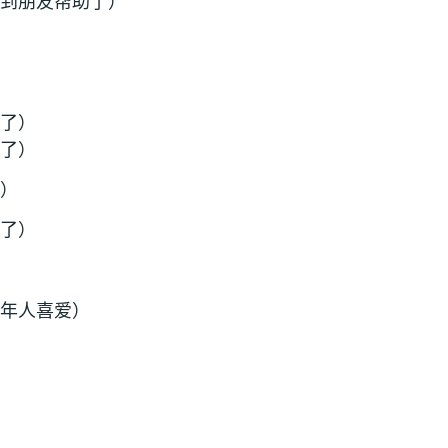
到朋友帮助了）
了）
了）
）
了）
年人喜爱）