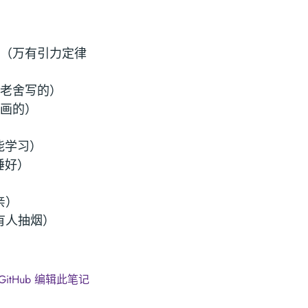
（万有引力定律
老舍写的）
画的）
能学习）
睡好）
亲）
有人抽烟）
GitHub 编辑此笔记