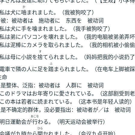
李さんは友達に助けてもらいました。（【主观】小李得
か
私は犬に
嚙
まれました。（我被狗咬了）
分被：被动者は 施动者に 东西を 被动词
私は犬に手を噛まれました。（我手被狗咬了）
私は弟にパソコンを壊れました。（我的电脑被弟弟弄坏
私は泥棒にカメラを取られました。（我的相机被小偷偷
す
私は母に小説を
捨
てられました。（妈妈把我的小说扔了
ふ
電車で隣の人に足を
踏
まられました。（在电车上脚被踩
生命
象是整体、泛指：被动者は 人群に 被动词
このドラマはお年寄りに愛されている。（这部剧受到老
この本は若者に読まれている。（这本书是年轻人读的）
象是不确定的群体，没必要指出：被动者が／は 被动词
おこな
明日運動会が
行
わる。（明天运动会被举行）
ひら
会議が九時から
開
かれました。（会议九点开始）