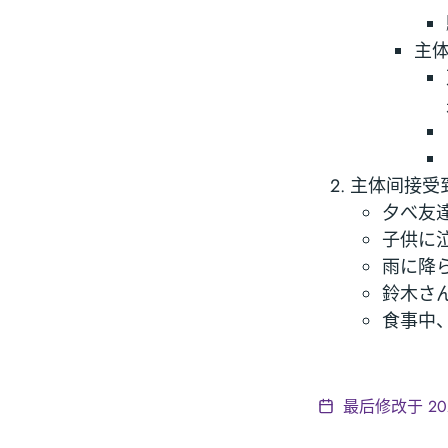
主
主体间接受
夕べ友
子供に
雨に降
鈴木さ
食事中
最后修改于 2022