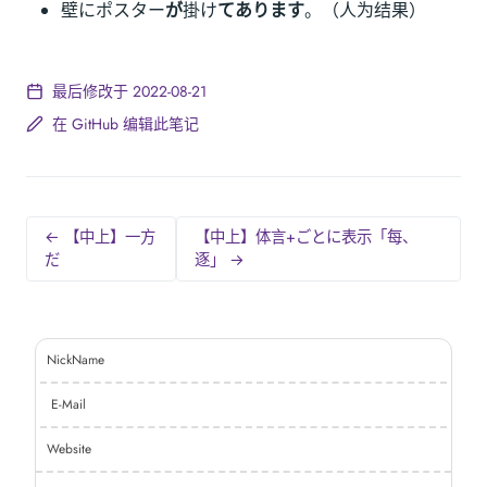
壁にポスター
が
掛け
てあります
。（人为结果）
最后修改于 2022-08-21
在 GitHub 编辑此笔记
← 【中上】一方
【中上】体言+ごとに表示「每、
だ
逐」 →
NickName
E-Mail
Website