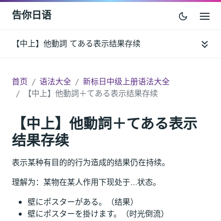
告你日语
【中上】他動詞 てある表示结果存续
首页
语法大全
新标日中级上册语法大全
【中上】他動詞＋てある表示结果存续
【中上】他動詞＋てある表示
结果存续
表示某种有目的的行为造成的结果仍在持续。
理解为：某物在某人作用下现处于…状态。
壁にポスターがある。（结果）
壁にポスターを掛けます。（时光倒流）