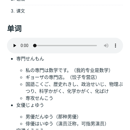
课文
单词
専門せんもん
私の専門は数学です。（我的专业是数学）
ギョーザの専門店。（饺子专营店）
国語こくご、歴史れきし、政治せいじ、物理ぶ
つり、科学かがく、化学かがく、化ばけ
専攻せんこう
女優じょゆう
男優だんゆう（那种男優）
俳優はいゆう（演员泛称，可指男演员）