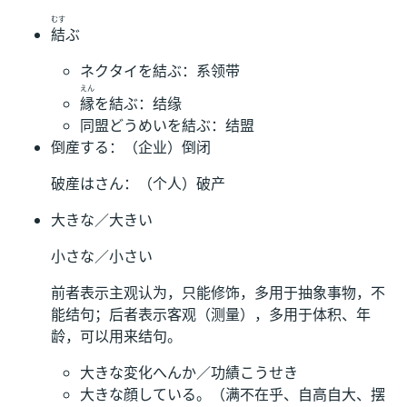
むす
結
ぶ
ネクタイを結ぶ：系领带
えん
縁
を結ぶ：结缘
同盟どうめいを結ぶ：结盟
倒産する：（企业）倒闭
破産はさん：（个人）破产
大きな／大きい
小さな／小さい
前者表示主观认为，只能修饰，多用于抽象事物，不
能结句；后者表示客观（测量），多用于体积、年
龄，可以用来结句。
大きな変化へんか／功績こうせき
大きな顔している。（满不在乎、自高自大、摆