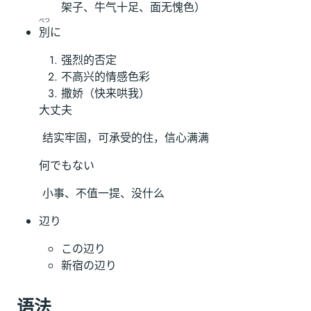
架子、牛气十足、面无愧色）
べつ
別
に
强烈的否定
不高兴的情感色彩
撒娇（快来哄我）
大丈夫
​ 结实牢固，可承受的住，信心满满
何でもない
​ 小事、不值一提、没什么
辺り
この辺り
新宿の辺り
语法