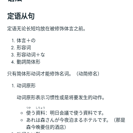
定语从句
定语无论长短均放在被修饰体言之前。
体言＋の
形容词
形容动词＋な
動詞简体形
只有简体形动词才能修饰名词。（动简修名）
动词原形
动词原形表示习惯性或是将要发生的动作。
つか
しりょう
使
う
資料
：明日会議で使う資料です。
あれは森さんが今夜泊まるホテルです。（那是
森今晚要住的酒店）