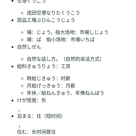
空港くうこう
成田空港なりたくうこう
部品工場ぶひんこうじょう
場：じょう，指大场地：市場しじょう
場：ば 指小场地：市場いちば
自然しぜん
自然な話し方。（自然的说话方式）
給料きゅうりょう：工资
時給じきゅう：时薪
月給げっきゅう：月薪
年休／給ねんきゅう、年俸ねんぽう
けが怪我：伤
と
泊
まる：住（短时间）
す
住
む：长时间居住