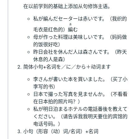
在以前学到的基础上添加从句修饰主语。
私が編んだセーターは赤いです。（我织的
あ
毛衣是红色的）
編
む
母が作った料理は美味しいです。（妈妈做
的饭很好吃）
昨日会社を休んだ人は森さんです。（昨天
休息的人是森）
简体小句+名词を／に／から＋动词ます
李さんが書いた本を買いました。（买了小
李写的书）
日本で撮った写真を見ませんか。（不看看
在日本拍的照片吗？）
私が明日泊まるホテルの電話番後を教えて
ください。（请告诉我我明天要住的宾馆的
电话号码。）
小句（形容（动）词/名词）+名词