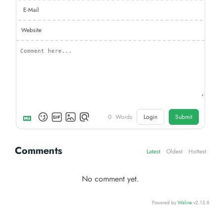
E-Mail
Website
0
Words
Login
Submit
Comments
Latest
Oldest
Hottest
No comment yet.
Powered by
Waline
v2.15.8