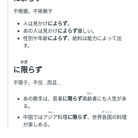
不根据、不依赖于
人は見かけ
によらず
。
あの人は見かけ
によらず
優しい。
性別や年齢
によらず
、給料は能力によって出
す。
かぎ
に
限
らず
不限于、不仅…而且…
れい
あの歌手は、若者
に限らず
高
齢
者にも人気があ
る。
asia
かっこく
中国では
アジア
料理
に限らず
、世界
各国
の料理
が楽しめる。