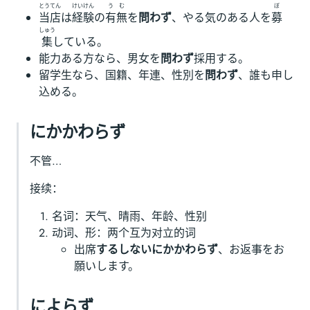
とう
てん
けい
けん
う
む
ぼ
当
店
は
経
験
の
有
無
を
問わず
、やる気のある人を
募
しゅう
集
している。
能力ある方なら、男女を
問わず
採用する。
留学生なら、国籍、年連、性別を
問わず
、誰も申し
込める。
にかかわらず
不管…
接续：
名词：天气、晴雨、年龄、性别
动词、形：两个互为对立的词
出席
するしないにかかわらず
、お返事をお
願いします。
によらず