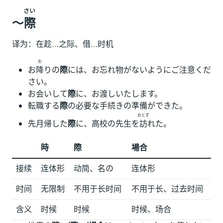
さい
～
際
译为：在趁…之际、借…时机
お
お
降
りの
際
には、お忘れ物がないようにご注意くだ
さい。
お会いして
際
に、お渡しいたします。
転職する
際
の必要な手続きの準備ができた。
おとず
先月帰した
際
に、高校の先生を
訪
れた。
時
際
場合
接续
连体形
动简、名の
连体形
时间
无限制
不用于长时间
不用于长、过去时间
含义
时候
时候
时候、场合