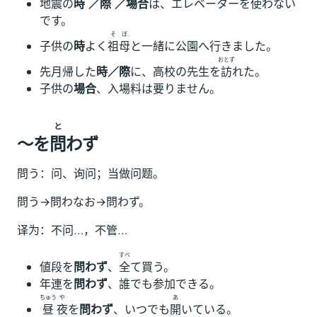
地震の
時 ／際 ／場合
は、エレベーターを使わない
です。
そぼ
子供の
時
よく
祖母
と一緒に公園へ行きました。
おとず
先月帰した
時／際
に、高校の先生を
訪
れた。
子供の
場合
、入場料は要りません。
と
～を
問
わず
問う：问、询问；当做问题。
問う→問わなお→問わず。
译为：不问…，不管…
すべ
値段を
問わず
、
全
て買う。
年連を
問わず
、誰でも参加できる。
ちゅう
や
あ
昼
夜
を
問わず
、いつでも
開
いている。