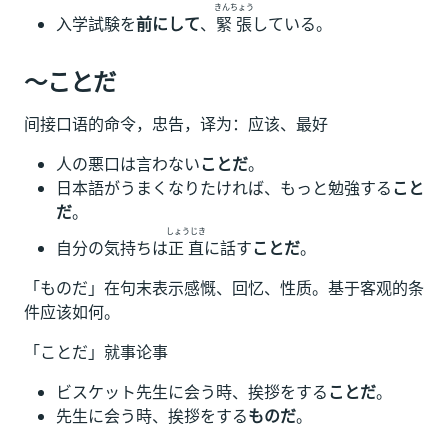
きんちょう
入学試験を
前にして
、
緊張
している。
～ことだ
间接口语的命令，忠告，译为：应该、最好
人の悪口は言わない
ことだ
。
日本語がうまくなりたければ、もっと勉強する
こと
だ
。
しょうじき
自分の気持ちは
正直
に話す
ことだ
。
「ものだ」在句末表示感慨、回忆、性质。基于客观的条
件应该如何。
「ことだ」就事论事
ビスケット先生に会う時、挨拶をする
ことだ
。
先生に会う時、挨拶をする
ものだ
。