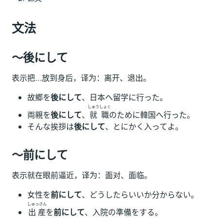
文法
～後にして
表示把…放到身后，译为：离开、退出。
故郷を
後にして
、日本へ留学に行った。
しゅうしょく
両親を
後にして
、
就職
のために韓国へ行った。
そんな挨拶は
後にして
、とにかく入ってよ。
～前にして
表示就在眼前逼近，译为：面对、面临。
女性を
前にして
、どうしたらいいか分からない。
しゅっさん
出産
を
前にして
、入院の準備をする。