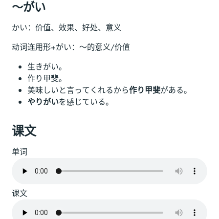
～がい
かい：价值、效果、好处、意义
动词连用形+がい：～的意义/价值
生きがい。
作り甲斐。
美味しいと言ってくれるから
作り甲斐
がある。
やりがい
を感じている。
课文
单词
课文