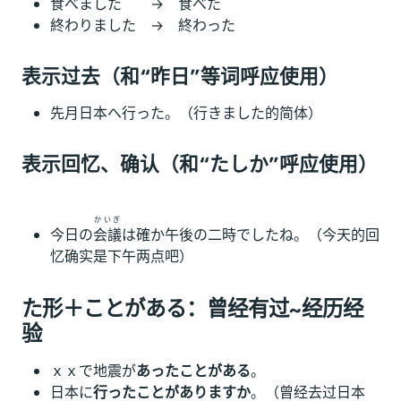
食べました → 食べた
終わりました → 終わった
表示过去（和“昨日”等词呼应使用）
先月日本へ行った。（行きました的简体）
表示回忆、确认（和“たしか”呼应使用）
かいぎ
今日の
会議
は確か午後の二時でしたね。（今天的回
忆确实是下午两点吧）
た形＋ことがある：曾经有过~经历经
验
ｘｘで地震が
あったことがある
。
日本に
行ったことがありますか
。（曾经去过日本