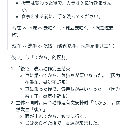
授業は終わった後で、カラオケに行きません
か。
食事をする前に、手を洗ってください。
现在 ->
下课
-> 去唱K （下课后去唱K，下课是过去
时）
现在 ->
洗手
-> 吃饭 （饭前洗手，洗手是非过去时）
「後で」与「てから」的区别。
「後で」表示动作完全结束
車に乗ってから、気持ちが悪いなった。（因为
在乘车，感觉不舒服）
車に乗った後で、気持ちが悪いなった。（因为
乘了车，感觉不舒服）
主体不同时，两个动作是有意安排时「てから」，偶
然发生「後で」
雨が止んてから、散歩に行く。
ご飯を食べた後で、友達が来ました。