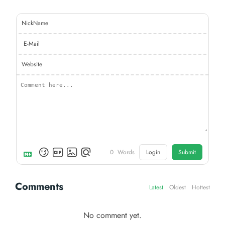
NickName
E-Mail
Website
0
Words
Login
Submit
Comments
Latest
Oldest
Hottest
No comment yet.