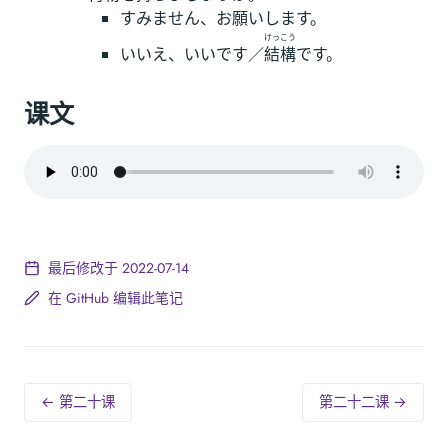
すみません、お願いします。
けっこう
いいえ、いいです／
結構
です。
课文
最后修改于 2022-07-14
在 GitHub 编辑此笔记
← 第二十课
第二十二课 →