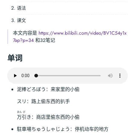
语法
课文
本文内容是
https://www.bilibili.com/video/BV1C54y1x
7ap?p=34
和32笔记
单词
泥棒どろぼう：来家里的小偷
スリ：路上偷东西的扒手
まん
び
万
引
き：商店里偷东西的小偷
駐車場ちゅうしゃじょう：停机动车的地方