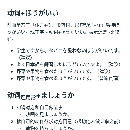
动词+ほうがいい
前面学习了「体言+の、形容词、形容动词+な」后接ほ
うがいい。现在学习动词+ほうがいい。表示还是~比较
好。
学生ですから、タバコを
吸わない
ほうがいいです。
（建议）
よく日本語を
練習した
ほうがいいですよ。（建议）
野菜や果物を
食べた
ほうがいいです。（建议）
野菜や果物を
食べる
ほうがいいです。（普遍真理）
动词
+ましょうか
连用形
劝诱对方和自己做某事
映画を見ましょうか。
就自己的动作征求对方同意（帮助他人做某事之前）
荷物を持ちましょうか。