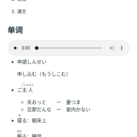
课文
单词
申請しんせい
申し込む（もうしこむ）
ごしゅじん
ご
主人
夫おっと ー 妻つま
旦那だんな ー 家内かない
ね
寝
る：躺床上
ねむ
眠
る：睡觉