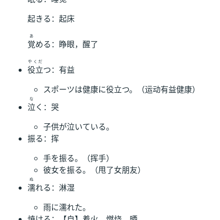
起きる：起床
あ
覚
める：睁眼，醒了
やくだ
役立
つ：有益
スポーツは健康に役立つ。（运动有益健康）
な
泣
く：哭
子供が泣いている。
振る：挥
手を振る。（挥手）
彼女を振る。（甩了女朋友）
ぬ
濡
れる：淋湿
雨に濡れた。
焼ける：【自】着火、燃烧、晒