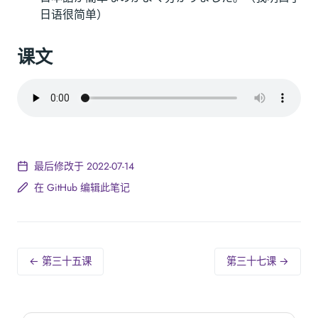
日语很简单）
课文
最后修改于 2022-07-14
在 GitHub 编辑此笔记
← 第三十五课
第三十七课 →