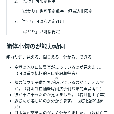
「だけ」可限定数字
「ばかり」也可限定数字，但表达非限定
「だけ」可以和否定连用
「ばかり」只能接肯定
简体小句のが能力动词
能力动词：見える、聞こえる、分かる、できる。
空港の入り口に警官が立っているのが見えます。
（可以看到机场的入口处站着警官）
さわ
隣の部屋で子供たちが
騒
いでいるのが聞こえます
か。（能听到在隔壁房间孩子们吵嚷的声音吗？）
彼が車に乗ったのが見えました。（看到他上了车）
森さんが嬉しいのが分かります。（我知道森很高
兴）
日本語が簡単なのがよく分かりました。（我明白了