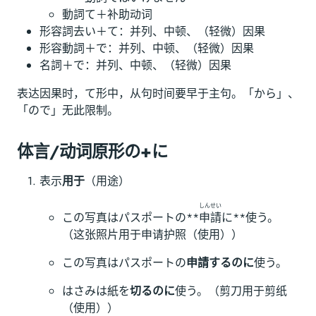
動詞て＋补助动词
形容詞去い＋て：并列、中顿、（轻微）因果
形容動詞＋で：并列、中顿、（轻微）因果
名詞＋で：并列、中顿、（轻微）因果
表达因果时，て形中，从句时间要早于主句。「から」、
「ので」无此限制。
体言/动词原形の+に
表示
用于
（用途）
しんせい
この写真はパスポートの**
申請
に**使う。
（这张照片用于申请护照（使用））
この写真はパスポートの
申請するのに
使う。
はさみは紙を
切るのに
使う。（剪刀用于剪纸
（使用））