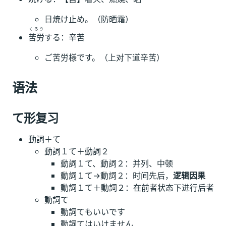
日焼け止め。（防晒霜）
くろう
苦労
する：辛苦
ご苦労様です。（上对下道辛苦）
语法
て形复习
動詞＋て
動詞１て＋動詞２
動詞１て、動詞２：并列、中顿
動詞１て→動詞２：时间先后，
逻辑因果
動詞１て＋動詞２：在前者状态下进行后者
動詞て
動詞てもいいです
動詞てはいけません