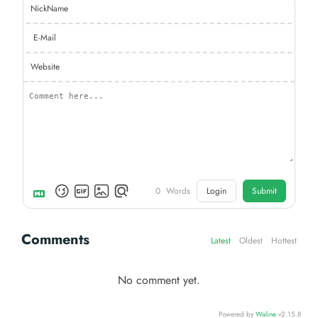
NickName
E-Mail
Website
0
Words
Login
Submit
Comments
Latest
Oldest
Hottest
No comment yet.
Powered by
Waline
v2.15.8