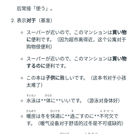
后常接「使う」。
表示
对于
（基准）
スーパーが近いので、このマンションは
買い物
に
便利です。（因为超市离得近，这个公寓对于
购物很便利）
スーパーが近いので、このマンションは
買い物
するのに
便利です。
この本は
子供に
難しいです。（这本书对于小孩
太难了）
すいえい
からだ
水泳
は**
体
に**いいです。（游泳对身体好）
だんぼう
かいてき
す
ふかけつ
暖房
は冬を
快適
に**
過
ごすのに**
不可欠
で
す。（暖气设备对于舒适的过冬是不可或缺的）
ひつよう
ふかけつ