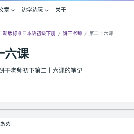
文章
边学边玩
关于
新版标准日本语初级下册
饼干老师
第二十六课
十六课
饼干老师初下第二十六课的笔记
あめ