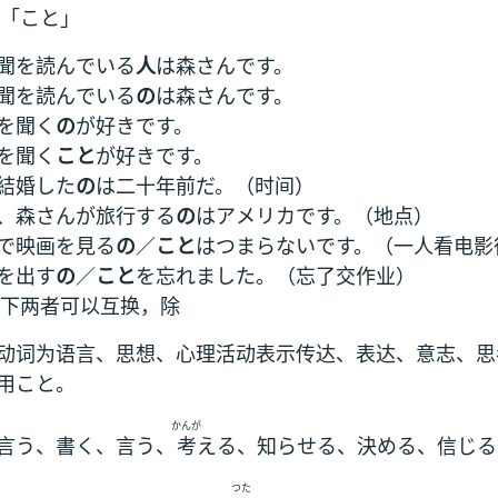
「こと」
聞を読んでいる
人
は森さんです。
聞を読んでいる
の
は森さんです。
を聞く
の
が好きです。
を聞く
こと
が好きです。
結婚した
の
は二十年前だ。（时间）
、森さんが旅行する
の
はアメリカです。（地点）
で映画を見る
の
／
こと
はつまらないです。（一人看电影
を出す
の
／
こと
を忘れました。（忘了交作业）
下两者可以互换，除
动词为语言、思想、心理活动表示传达、表达、意志、思
用こと。
かんが
言う、書く、言う、
考
える、知らせる、決める、信じる
つた