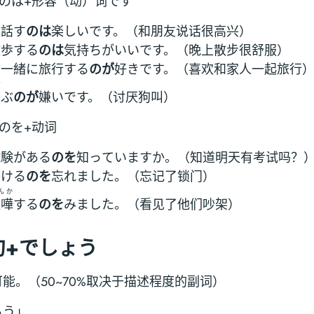
+のは+形容（动）词です
と話す
のは
楽しいです。（和朋友说话很高兴）
散歩する
のは
気持ちがいいです。（晚上散步很舒服）
と一緒に旅行する
のが
好きです。（喜欢和家人一起旅行
け
叫
ぶ
のが
嫌いです。（讨厌狗叫）
のを+动词
試験がある
のを
知っていますか。（知道明天有考试吗？
かける
のを
忘れました。（忘记了锁门）
んか
喧嘩
する
のを
みました。（看见了他们吵架）
句+でしょう
能。（50~70%取决于描述程度的副词）
ろう」