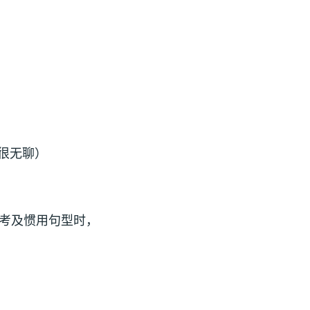
很无聊）
考及惯用句型时，