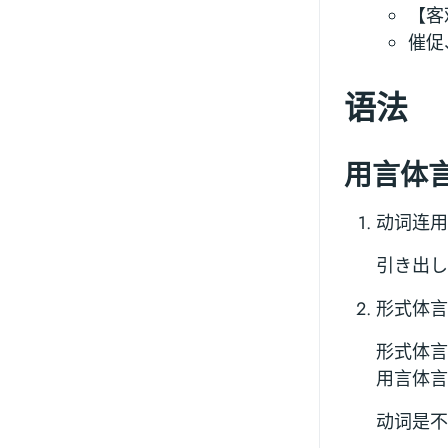
【客
催促
语法
用言体
动词连用
引き出し
形式体言
形式体言
用言体言
动词是不