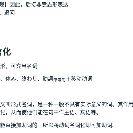
观】因此，后接非意志形表达
、追问
言化
形，可充当名词
、休み、終わり、動詞
＋移动动词
連用形
又叫形式名词，是一种一般不具有实际意义的词。其作
化，从而使他们能在句中作主语、宾语等。
能直接加助词的。所以将动词名词化即可加助词。