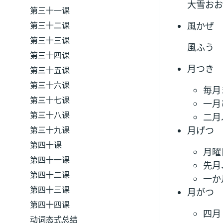
大雪おお
第三十一课
第三十二课
風かぜ
第三十三课
風ふう 
第三十四课
月つき
第三十五课
第三十六课
毎月
第三十七课
一月
第三十八课
二月
第三十九课
月げつ
第四十课
月曜
第四十一课
先月
第四十二课
一か
第四十三课
月がつ
第四十四课
四月
动词态式总结