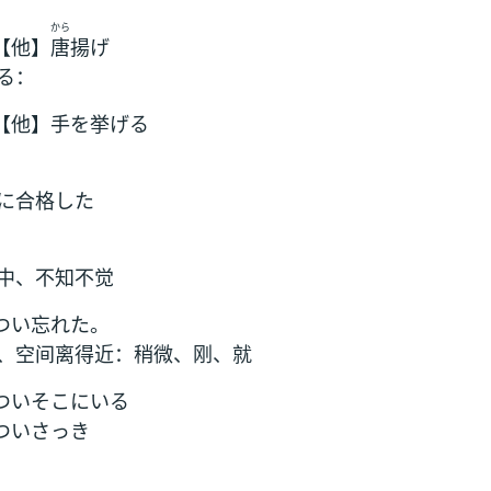
から
【他】
唐
揚げ
る：
【他】手を挙げる
に合格した
中、不知不觉
つい忘れた。
、空间离得近：稍微、刚、就
ついそこにいる
ついさっき