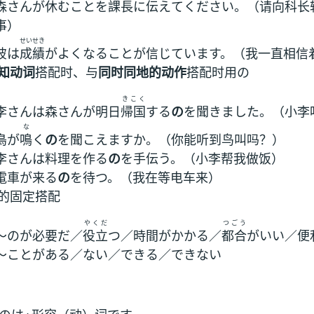
森さんが休むことを課長に
伝
えてください。（请向科长
事）
せいせき
彼は
成績
がよくなることが信じています。（我一直相信
知动词
搭配时、与
同时同地的动作
搭配时用の
きこく
李さんは森さんが明日
帰国
する
の
を聞きました。（小李
な
鳥が
鳴
く
の
を聞こえますか。（你能听到鸟叫吗？）
李さんは料理を作る
の
を手伝う。（小李帮我做饭）
電車が来る
の
を待つ。（我在等电车来）
的固定搭配
やくだ
つごう
～のが必要だ／
役立
つ／時間がかかる／
都合
がいい／便
～ことがある／ない／できる／できない