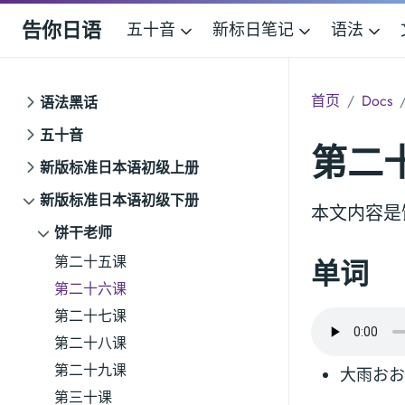
告你日语
五十音
新标日笔记
语法
首页
Docs
语法黑话
五十音
第二
新版标准日本语初级上册
新版标准日本语初级下册
本文内容是
饼干老师
第二十五课
单词
第二十六课
第二十七课
第二十八课
第二十九课
大雨おお
第三十课