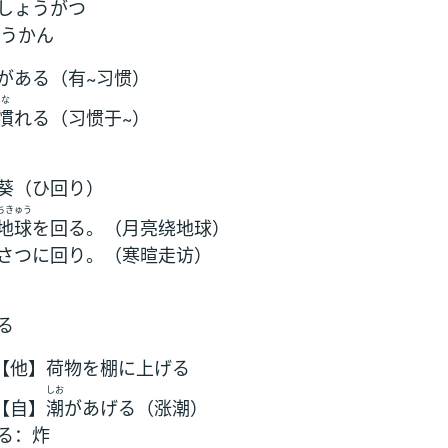
しょうがつ
うかん
がある（有~习惯）
な
慣
れる（习惯于~）
葵（ひ回り）
ちきゅう
地球
を回る。（月亮绕地球）
さつに回り。（寒暄走访）
る
【他】荷物を棚に上げる
しお
【自】
潮
があげる（涨潮）
る：炸