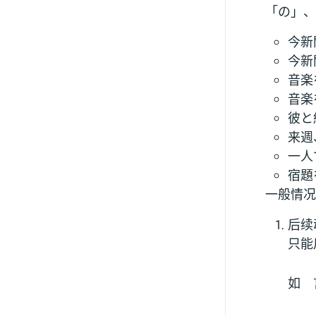
「の」、
今新
今新
音楽
音楽
彼と
来週
一人
宿題
一般情况
后续
只能
如 