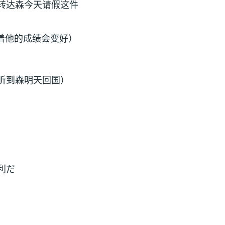
转达森今天请假这件
着他的成绩会变好）
听到森明天回国）
利だ