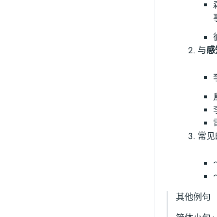
与
感
常见
其他例句