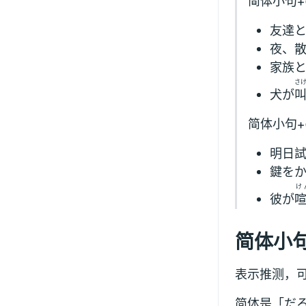
简体小句
友達
夜、
家族
さ
犬が
简体小句+
明日
鍵を
け
彼が
简体小
表示推测，可
简体是「だ