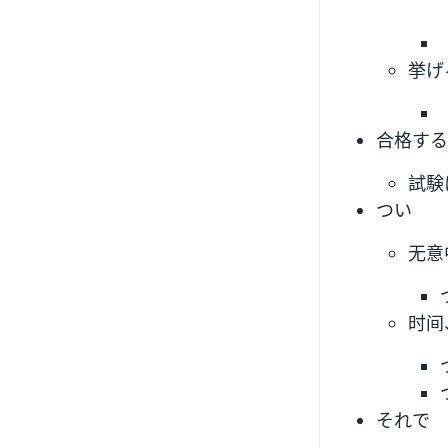
挙げ
合格する
試験
つい
无意
时间
それで