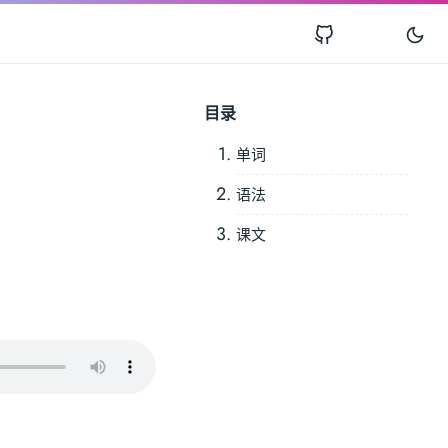
目录
单词
语法
课文