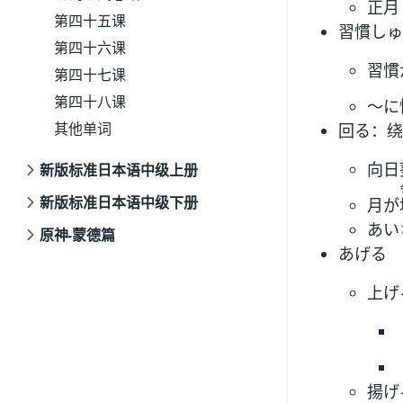
正月
第四十五课
習慣しゅ
第四十六课
習慣
第四十七课
第四十八课
～に
其他单词
回る：绕
向日
新版标准日本语中级上册
新版标准日本语中级下册
月が
あい
原神-蒙德篇
あげる
上げ
揚げ