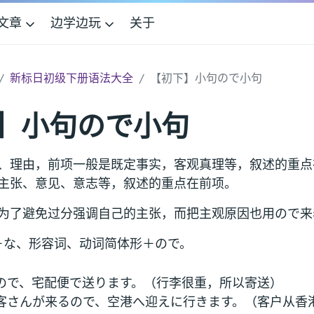
文章
边学边玩
关于
新标日初级下册语法大全
【初下】小句ので小句
】小句ので小句
、理由，前项一般是既定事实，客观真理等，叙述的重点
主张、意见、意志等，叙述的重点在前项。
为了避免过分强调自己的主张，而把主观原因也用ので来
＋な、形容词、动词简体形＋ので。
ので、宅配便で送ります。（行李很重，所以寄送）
客さんが来るので、空港へ迎えに行きます。（客户从香