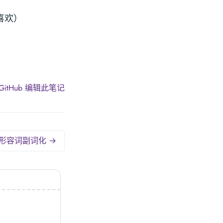
喜欢）
）
GitHub 编辑此笔记
形容词副词化 →