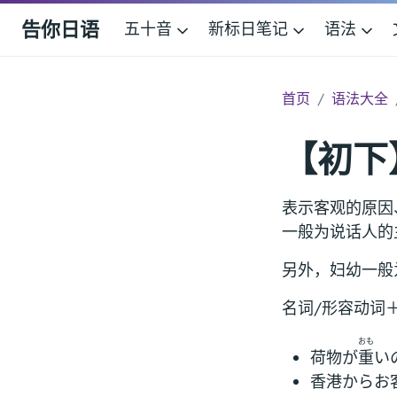
告你日语
五十音
新标日笔记
语法
首页
语法大全
【初下
表示客观的原因
一般为说话人的
另外，妇幼一般
名词/形容动词
おも
荷物が
重
い
香港からお