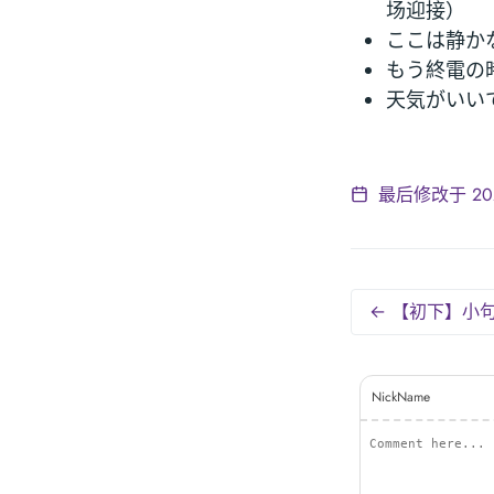
场迎接）
ここは静か
もう終電の
天気がいい
最后修改于 2022
← 【初下】小
NickName