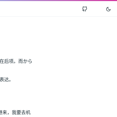
在后项。而から
表达。
港来，我要去机