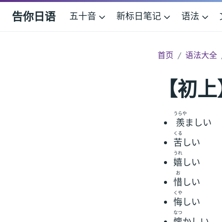
告你日语
五十音
新标日笔记
语法
首页
语法大全
【初上
うらや
羨
ましい
くる
苦
しい
うれ
嬉
しい
お
惜
しい
くや
悔
しい
なつ