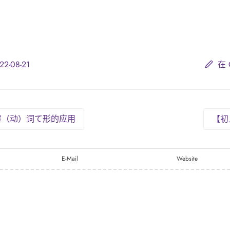
-08-21
在 
容（动）词て形的应用
【初
E-Mail
Website