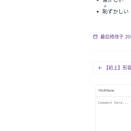
懐
かしい
は
恥
ずかしい
最后修改于 2022
← 【初上】形
NickName