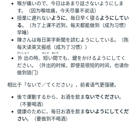
喉が痛いので、今日はあまり話さないようにしま
す。（因为喉咙痛，今天尽量不说话）
授業に遅れない
ように
、毎日早く寝る
ようにしてい
る
。（为了上课不迟到，每天都能做到（成为习惯）
早睡）
陳さんは毎日英字新聞を読むようにしている。（陈
每天读英文报纸（成为了习惯））
がいしゅつ
みじか
あいだ
外出
の時、
短
い
間
でも、鍵をかけるようにしてく
ださい。（外出的时候，即使是很短的时间，也请你
做到锁门）
相比于「ないで／てください」，前者语气更强硬。
後で運動するから、お酒を飲ま
ないでください
。
（不要喝酒）
健康のために、毎日お酒を飲ま
ないようにしてくだ
さい
。（要做到不喝酒）