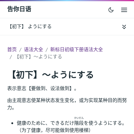
告你日语
【初下】 ようにする
首页
语法大全
新标日初级下册语法大全
【初下】～ようにする
【初下】～ようにする
表示意志【要做到、设法做到】。
由主观意志使某种状态发生变化，或为实现某种目的而努
力。
かいだん
健康のために、できるだけ
階段
を使うようにする。
（为了健康，尽可能做到使用楼梯）