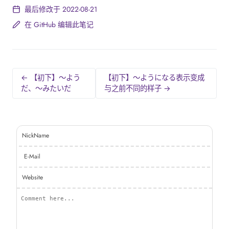
最后修改于 2022-08-21
在 GitHub 编辑此笔记
← 【初下】～よう
【初下】～ようになる表示变成
だ、～みたいだ
与之前不同的样子 →
NickName
E-Mail
Website