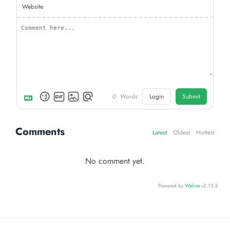
Website
0
Words
Login
Submit
Comments
Latest
Oldest
Hottest
No comment yet.
Powered by
Waline
v2.15.8