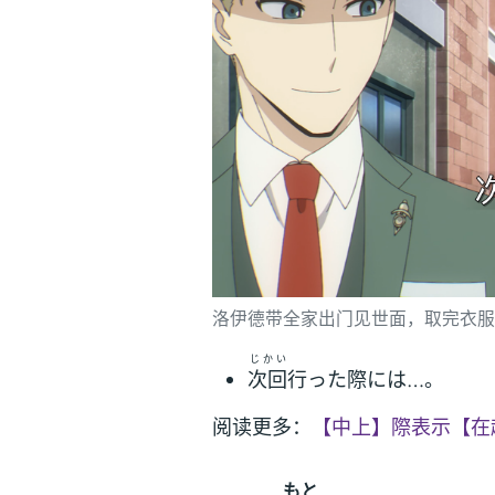
洛伊德带全家出门见世面，取完衣服
じかい
次回
行った際には…。
阅读更多：
【中上】際表示【在
もと