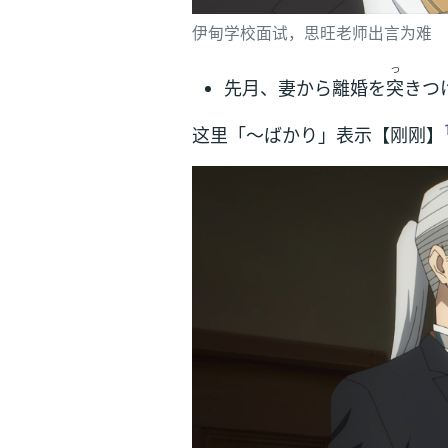
伊甸学校面试，思旺老师出言为难
つ
先月、妻から離婚を
突
きつ
这里「～ばかり」表示【刚刚】