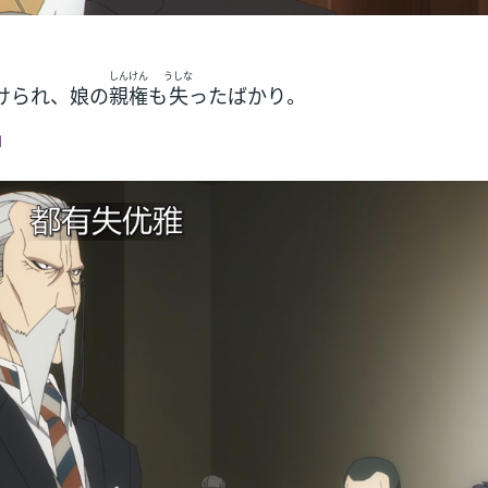
しんけん
うしな
けられ、娘の
親権
も
失
ったばかり。
1