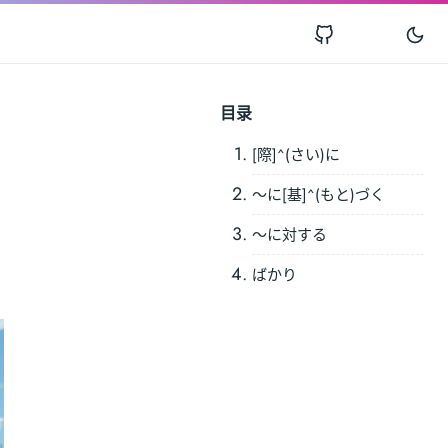
目录
[際]^(さい)に
～に[基]^(もと)づく
～に対する
ばかり