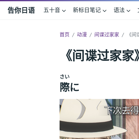
告你日语
五十音
新标日笔记
语法
首页
动漫
间谍过家家
《间
《间谍过家家
さい
際
に