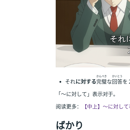
かんぺき
かいとう
それ
に対する
完璧
な
回答
を
「～に対して」表示对于。
阅读更多：
【中上】～に対して
ばかり