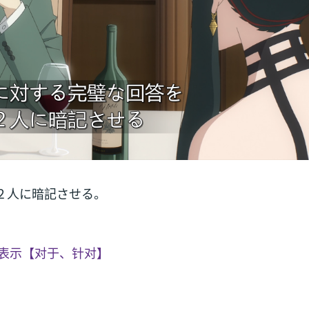
２人に暗記させる。
表示【对于、针对】