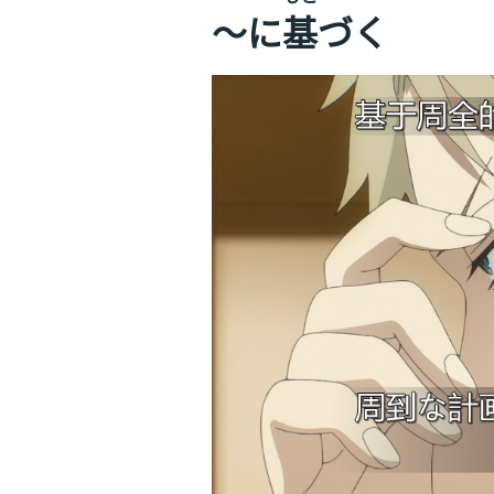
～に
基
づく