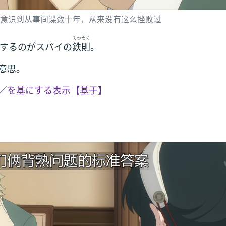
意识到从事间谍数十年，从来没有这么挫败过
てっそく
するのがスパイの
鉄則
。
意思。
／を基にする表示【基于】