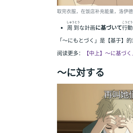
取完衣服，在饭店补充能量，洛伊德
しゅうとう
こうどう
周到
な計画
に基づいて
行動
「～にもとづく」是【基于】的
阅读更多：
【中上】～に基づく
～に対する