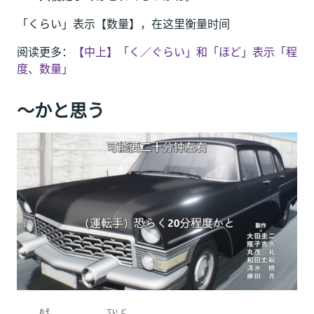
「くらい」表示【数量】，在这里衡量时间
阅读更多：
【中上】「く／ぐらい」和「ほど」表示「程
度、数量」
～かと思う
おそ
てい
ど