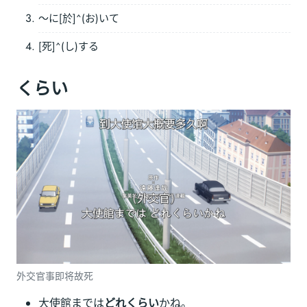
～に[於]^(お)いて
[死]^(し)する
くらい
外交官事即将故死
大使館までは
どれくらい
かね。