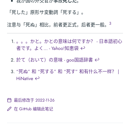
我が国の
外交官
が事故
死した
。
「死した」原形サ変動詞「死する」。
3
注意与「死ぬ」相比，前者更正式，后者更一般。
。。。かと。かとの意味は何ですか？ - 日本語初心
者です。よく… - Yahoo!知恵袋
↩︎
於て（おいて）の意味 - goo国語辞書
↩︎
“死ぬ” 和 “死する” 和 “死す” 和有什么不一样？ |
HiNative
↩︎
最后修改于 2022-11-26
在 GitHub 编辑此笔记