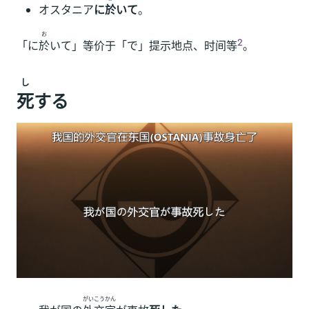
オスタニア
に
於
いて
。
お
2
「に
於
いて」等价于「で」提示地点、时间等
。
し
死
する
がいこうかん