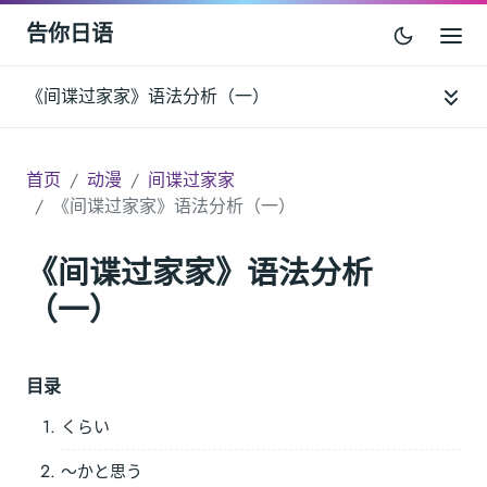
告你日语
《间谍过家家》语法分析（一）
首页
动漫
间谍过家家
《间谍过家家》语法分析（一）
《间谍过家家》语法分析
（一）
目录
くらい
～かと思う