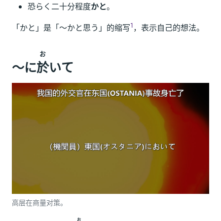
恐
らく二十分
程
度
かと
。
1
「かと」是「～かと思う」的缩写
，表示自己的想法。
お
～に
於
いて
高层在商量对策。
お